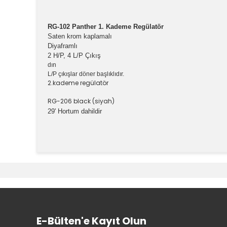
RG-102 Panther 1. Kademe Regülatör
Saten krom kaplamalı
Diyaframlı
2 H/P, 4 L/P Çıkış
dın
L/P çıkışlar döner başlıklıdır.
2.kademe regülatör
RG-206 black (siyah)
29' Hortum dahildir
Bu ürünün fiyat bilgisi, resim, ürün açıklamalarında v
Görüş ve önerileriniz için teşekkür ederiz.
Ürün resmi kalitesiz, bozuk veya görüntülenemiyor.
Ürün açıklamasında eksik bilgiler bulunuyor.
Ürün bilgilerinde hatalar bulunuyor.
E-Bülten'e Kayıt Olun