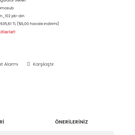
gülatör Setleri
emosub
m_102 pb-dın
.635,61 TL (%5,00 havale indirimi)
tlerle!!
at Alarmı
Karşılaştır
RI
ÖNERILERINIZ