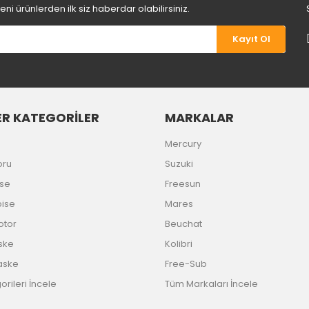
i ürünlerden ilk siz haberdar olabilirsiniz.
Kayıt Ol
R KATEGORİLER
MARKALAR
Gönder
Mercury
oru
Suzuki
ise
Freesun
bise
Mares
Motor
Beuchat
ske
Kolibri
aske
Free-Sub
rileri İncele
Tüm Markaları İncele