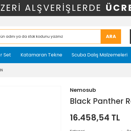
ÜZERİ ALŞVERİŞLERDE
ÜCR
ARA
r Set
Katamaran Tekne
Scuba Dalış Malzemeleri
IN
Nemosub
Black Panther R
16.458,54 TL