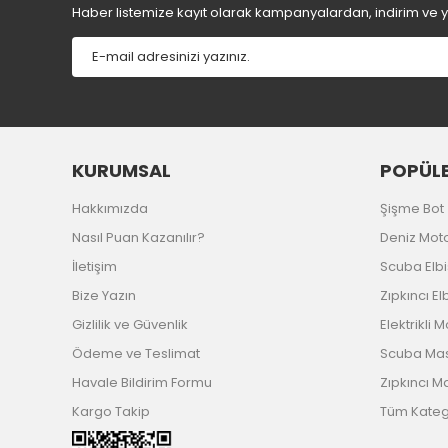
Ürün fiyatı diğer sitelerden daha pahalı.
Haber listemize kayıt olarak kampanyalardan, indirim ve yen
Bu ürüne benzer farklı alternatifler olmalı.
KURUMSAL
POPÜLE
Hakkımızda
Şişme Bot
Nasıl Puan Kazanılır?
Deniz Mot
İletişim
Scuba Elb
Bize Yazın
Zıpkıncı El
Gizlilik ve Güvenlik
Elektrikli 
Ödeme ve Teslimat
Scuba Ma
Havale Bildirim Formu
Zıpkıncı M
Kargo Takip
Tüm Katego