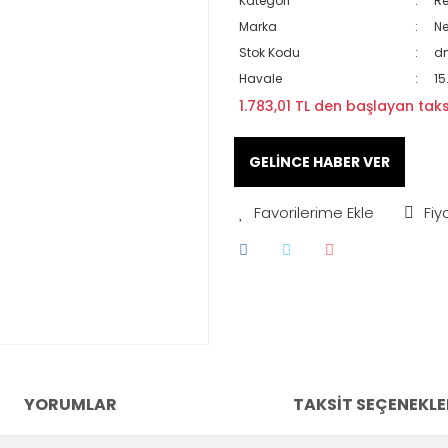
Kategori
Re
Marka
N
Stok Kodu
d
Havale
15
1.783,01 TL den başlayan taksi
GELİNCE HABER VER
Fiy
YORUMLAR
TAKSIT SEÇENEKLE