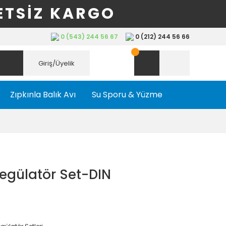
ETSİZ KARGO
0 (543) 244 56 67
0 (212) 244 56 66
Giriş/Üyelik
Zıpkınla Balık Avı
Su Sporu & Yüzme
egülatör Set-DIN