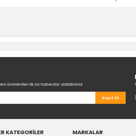
e diğer konularda yetersiz gördüğünüz noktaları öneri formunu kullanara
Bu ürüne ilk yorumu siz yapın!
Yorum Yaz
i ürünlerden ilk siz haberdar olabilirsiniz.
Kayıt Ol
R KATEGORİLER
MARKALAR
Gönder