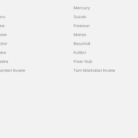
Mercury
oru
Suzuki
ise
Freesun
bise
Mares
Motor
Beuchat
ske
Kolibri
aske
Free-Sub
rileri İncele
Tüm Markaları İncele