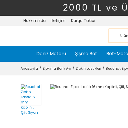
2000 TL ve 
Hakkımızda
İletişim
Kargo Takibi
Deniz Motoru
Şişme Bot
Bot-Moto
Anasayfa
Zıpkınla Balık Avı
Zıpkın Lastikleri
Beuchat Zıpkı