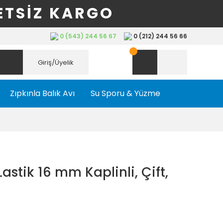
ETSİZ KARGO
0 (543) 244 56 67
0 (212) 244 56 66
Giriş/Üyelik
Zıpkınla Balık Avı
Su Sporu & Yüzme
astik 16 mm Kaplinli, Çift,