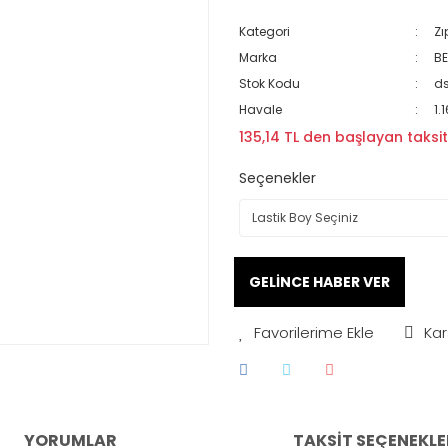
Kategori
Zı
Marka
B
Stok Kodu
ds
Havale
1.
135,14 TL den başlayan taksitl
Seçenekler
GELİNCE HABER VER
Kar
YORUMLAR
TAKSIT SEÇENEKLE