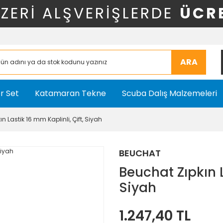
ÜZERİ ALŞVERİŞLERDE
ÜCR
ARA
r Set
Katamaran Tekne
Scuba Dalış Malzemeleri
n Lastik 16 mm Kaplinli, Çift, Siyah
BEUCHAT
Beuchat Zıpkın L
Siyah
1.247,40 TL