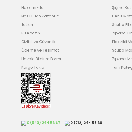
Hakkımızda
Şişme Bot
Nasıl Puan Kazanılır?
Deniz Mot
İletişim
Scuba Elb
Bize Yazın
Zıpkıncı El
Gizlilik ve Güvenlik
Elektrikli 
Ödeme ve Teslimat
Scuba Ma
Havale Bildirim Formu
Zıpkıncı M
Kargo Takip
Tüm Katego
0 (543) 244 56 67
0 (212) 244 56 66