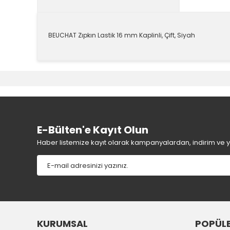
BEUCHAT Zıpkın Lastik 16 mm Kaplinli, Çift, Siyah
Bu ürünün fiyat bilgisi, resim, ürün açıklamalarında v
Görüş ve önerileriniz için teşekkür ederiz.
Ürün resmi kalitesiz, bozuk veya görüntülenemiyor.
Ürün açıklamasında eksik bilgiler bulunuyor.
Ürün bilgilerinde hatalar bulunuyor.
E-Bülten'e Kayıt Olun
Ürün fiyatı diğer sitelerden daha pahalı.
Haber listemize kayıt olarak kampanyalardan, indirim ve yen
Bu ürüne benzer farklı alternatifler olmalı.
KURUMSAL
POPÜLE