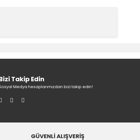
k tarafımıza iletebilirsiniz.
Bizi Takip Edin
Sosyal Medya hesaplarımızdan bizi takip edin!
GÜVENLİ ALIŞVERİŞ