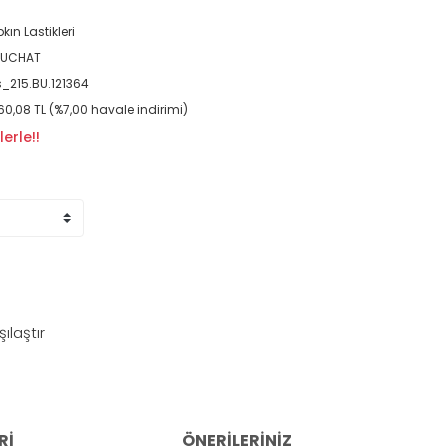
pkın Lastikleri
EUCHAT
_215.BU.121364
160,08 TL (%7,00 havale indirimi)
erle!!
şılaştır
RI
ÖNERILERINIZ