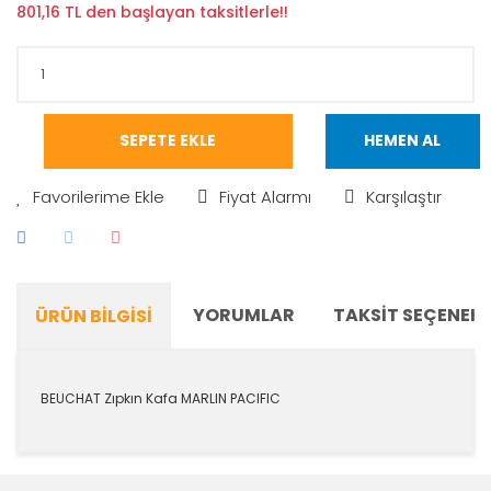
801,16 TL den başlayan taksitlerle!!
SEPETE EKLE
HEMEN AL
Fiyat Alarmı
Karşılaştır
YORUMLAR
TAKSIT SEÇENEKL
ÜRÜN BILGISI
BEUCHAT Zıpkın Kafa MARLIN PACIFIC
Bu ürünün fiyat bilgisi, resim, ürün açıklamalarında ve
diğer konularda yetersiz gördüğünüz noktaları öneri
Bu ürüne ilk yorumu siz yapın!