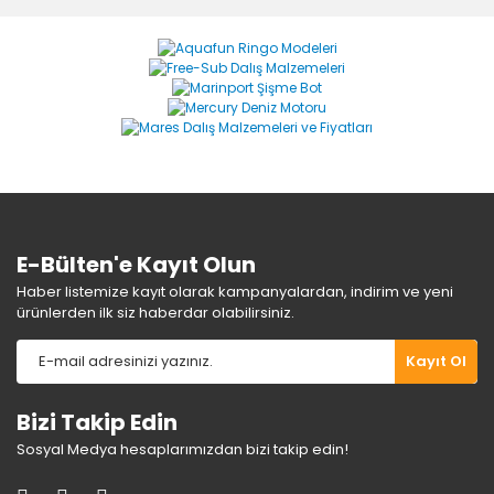
formunu kullanarak tarafımıza iletebilirsiniz.
Görüş ve önerileriniz için teşekkür ederiz.
Yorum Yaz
Ürün resmi kalitesiz, bozuk veya görüntülenemiyor.
Ürün açıklamasında eksik bilgiler bulunuyor.
Ürün bilgilerinde hatalar bulunuyor.
Ürün fiyatı diğer sitelerden daha pahalı.
Bu ürüne benzer farklı alternatifler olmalı.
E-Bülten'e Kayıt Olun
Haber listemize kayıt olarak kampanyalardan, indirim ve yeni
ürünlerden ilk siz haberdar olabilirsiniz.
Gönder
Kayıt Ol
Bizi Takip Edin
Sosyal Medya hesaplarımızdan bizi takip edin!