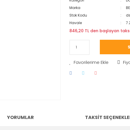
Kategori
Da
Marka
B
Stok Kodu
ds
Havale
7.
846,20 TL den başlayan taksit
S
Fiy
YORUMLAR
TAKSIT SEÇENEKLE