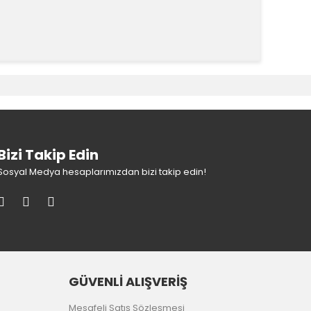
k tarafımıza iletebilirsiniz.
Bizi Takip Edin
Sosyal Medya hesaplarımızdan bizi takip edin!
GÜVENLİ ALIŞVERİŞ
Mesafeli Satış Sözleşmesi