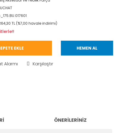
lış Aksesuar ve Yedek Parça
EUCHAT
_175.BU.017601
264,30 TL (%7,00 havale indirimi)
lerle!!
EPETE EKLE
HEMEN AL
at Alarmı
Karşılaştır
RI
ÖNERILERINIZ