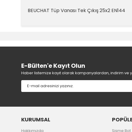
BEUCHAT Tüp Vanası Tek Çıkış 25x2 EN144
Bu ürünün fiyat bilgisi, resim, ürün açıklamalarında v
Görüş ve önerileriniz için teşekkür ederiz.
Ürün resmi kalitesiz, bozuk veya görüntülenemiyor.
Ürün açıklamasında eksik bilgiler bulunuyor.
Ürün bilgilerinde hatalar bulunuyor.
E-Bülten'e Kayıt Olun
Ürün fiyatı diğer sitelerden daha pahalı.
Haber listemize kayıt olarak kampanyalardan, indirim ve yen
Bu ürüne benzer farklı alternatifler olmalı.
KURUMSAL
POPÜLE
Hakkımızda
Şişme Bot