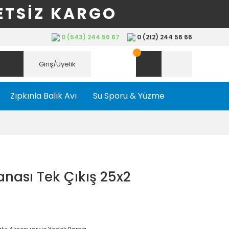
ETSİZ KARGO
0 (543) 244 56 67
0 (212) 244 56 66
Giriş/Üyelik
Zıpkınla Balık Avı
Su Sporu & Yüzme
nası Tek Çıkış 25x2