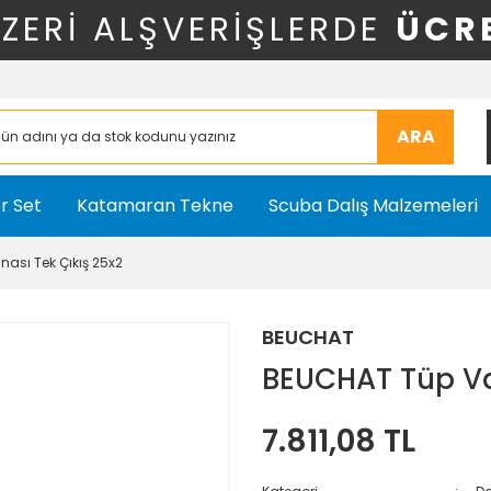
ÜZERİ ALŞVERİŞLERDE
ÜCR
ARA
r Set
Katamaran Tekne
Scuba Dalış Malzemeleri
ası Tek Çıkış 25x2
BEUCHAT
BEUCHAT Tüp Va
7.811,08 TL