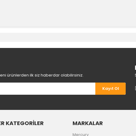
e diğer konularda yetersiz gördüğünüz noktaları öneri formunu kullanara
Bu ürüne ilk yorumu siz yapın!
Yorum Yaz
i ürünlerden ilk siz haberdar olabilirsiniz.
Kayıt Ol
R KATEGORİLER
MARKALAR
Gönder
Mercury