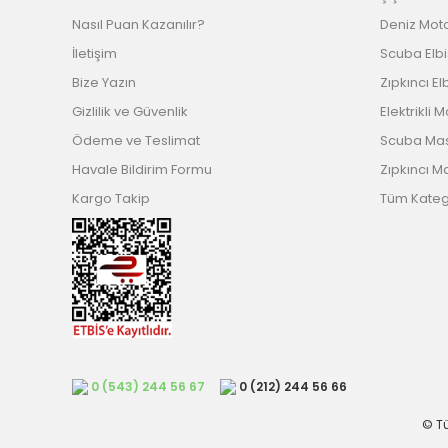
Nasıl Puan Kazanılır?
Deniz Mot
İletişim
Scuba Elb
Bize Yazın
Zıpkıncı El
Gizlilik ve Güvenlik
Elektrikli 
Ödeme ve Teslimat
Scuba Ma
Havale Bildirim Formu
Zıpkıncı M
Kargo Takip
Tüm Katego
0 (543) 244 56 67
0 (212) 244 56 66
© Tü