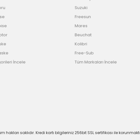
oru
Suzuki
ise
Freesun
bise
Mares
Motor
Beuchat
ske
Kolibri
aske
Free-Sub
rileri İncele
Tüm Markaları İncele
m hakları saklıdır. Kredi kartı bilgileriniz 256bit SSL sertifikası ile korunmakt