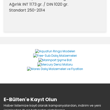
Ağırlık INT 1173 gr. / DIN 1020 gr.
Standart 250-2014
Bu ürünün fiyat bilgisi, resim, ürün açıklamalarında ve
diğer konularda yetersiz gördüğünüz noktaları öneri
Bu ürüne ilk yorumu siz yapın!
formunu kullanarak tarafımıza iletebilirsiniz.
Görüş ve önerileriniz için teşekkür ederiz.
Yorum Yaz
Ürün resmi kalitesiz, bozuk veya görüntülenemiyor.
Ürün açıklamasında eksik bilgiler bulunuyor.
Ürün bilgilerinde hatalar bulunuyor.
Ürün fiyatı diğer sitelerden daha pahalı.
Bu ürüne benzer farklı alternatifler olmalı.
E-Bülten'e Kayıt Olun
Haber listemize kayıt olarak kampanyalardan, indirim ve yeni