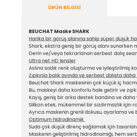
ÜRÜN BILGISI
BEUCHAT Maske SHARK
Harika bir görüş alanına sahip süper düşük h
Shark, ekstra geniş bir görüş alanı sunarken
Derin ve/veya tekrarlanan serbest dalış seans
Ultra net HD lensler
Aslına sadık renk oluşturma ve iyileştirilmiş ko
Zıpkınla balık avında ve serbest dalışta daha fa
Beuchat Shark maskesinin çok küçük iç hacmi, 
Bu, maskeyi daha konforlu hale getirir ve zıpkın
Kayış, geniş bir arka destek bandına ve daha 
Silikon etek, mükemmel bir sızdırmazlık için raha
Ayrıca maskenin grenli dokusu, ayarlama ve 
Optimum hidrodinamik
Suda çok düşük direnç sağlamak için tasarlan
Maskenin geliştirilmiş hidrodinamiği, hem ser