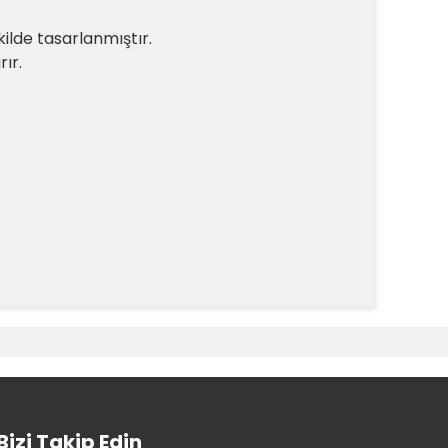
kilde tasarlanmıştır.
ır.
k tarafımıza iletebilirsiniz.
Bizi Takip Edin