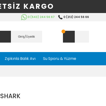
ETSİZ KARGO
0 (543) 244 56 67
0 (212) 244 56 66
Giriş/Üyelik
Zıpkınla Balık Avı
Su Sporu & Yüzme
 SHARK