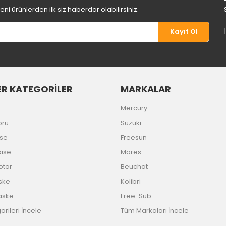
i ürünlerden ilk siz haberdar olabilirsiniz.
Kayıt Ol
R KATEGORİLER
MARKALAR
Gönder
Mercury
oru
Suzuki
ise
Freesun
bise
Mares
Motor
Beuchat
ske
Kolibri
aske
Free-Sub
rileri İncele
Tüm Markaları İncele