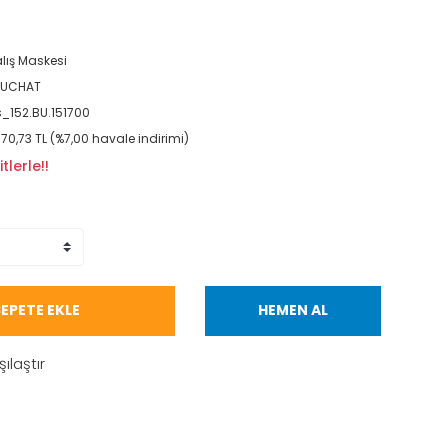
lış Maskesi
EUCHAT
_152.BU.151700
170,73 TL (%7,00 havale indirimi)
lerle!!
EPETE EKLE
HEMEN AL
şılaştır