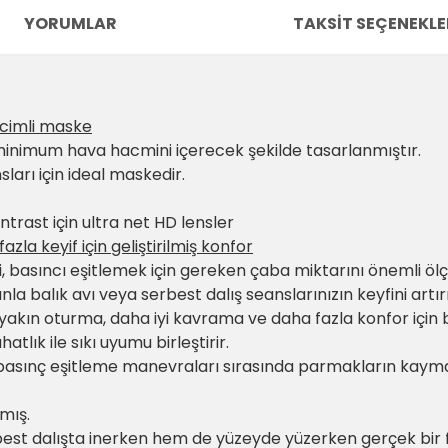
YORUMLAR
TAKSIT SEÇENEKLE
acimli maske
 minimum hava hacmini içerecek şekilde tasarlanmıştır.
ları için ideal maskedir.
ntrast için ultra net HD lensler
zla keyif için geliştirilmiş konfor
basıncı eşitlemek için gereken çaba miktarını önemli ölçü
la balık avı veya serbest dalış seanslarınızın keyfini artırı
yakın oturma, daha iyi kavrama ve daha fazla konfor için b
tlık ile sıkı uyumu birleştirir.
basınç eşitleme manevraları sırasında parmakların kayma
mış.
best dalışta inerken hem de yüzeyde yüzerken gerçek bir f