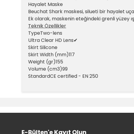
Hayalet Maske
Beuchat Shark maskesi, silueti bir hayalet uçak
Ek olarak, maskenin eteğindeki grenli yüzey ışı
Teknik Özellikler
Type
Two-lens
Ultra Clear HD Lens
✔
Skirt
Silicone
Skirt Width (mm)
117
Weight (gr)
155
Volume (cm3)
99
Standard
CE certified - EN 250
Bu ürünün fiyat bilgisi, resim, ürün açıklamalarında v
Görüş ve önerileriniz için teşekkür ederiz.
Ürün resmi kalitesiz, bozuk veya görüntülenemiyor.
Ürün açıklamasında eksik bilgiler bulunuyor.
Ürün bilgilerinde hatalar bulunuyor.
E-Bülten'e Kayıt Olun