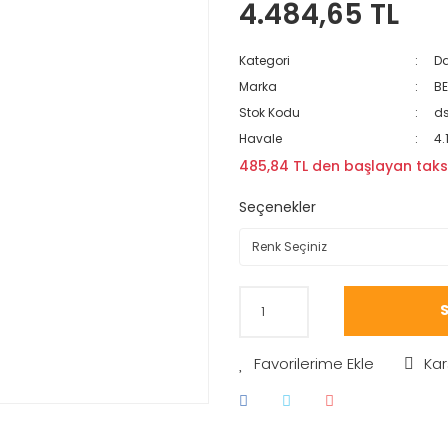
4.484,65 TL
Kategori
Da
Marka
B
Stok Kodu
ds
Havale
4.
485,84 TL den başlayan taksit
Seçenekler
S
Kar