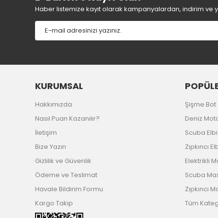
Ürün fiyatı diğer sitelerden daha pahalı.
Haber listemize kayıt olarak kampanyalardan, indirim ve yen
Bu ürüne benzer farklı alternatifler olmalı.
KURUMSAL
POPÜLE
Hakkımızda
Şişme Bot
Nasıl Puan Kazanılır?
Deniz Mot
İletişim
Scuba Elb
Bize Yazın
Zıpkıncı El
Gizlilik ve Güvenlik
Elektrikli 
Ödeme ve Teslimat
Scuba Ma
Havale Bildirim Formu
Zıpkıncı M
Kargo Takip
Tüm Katego