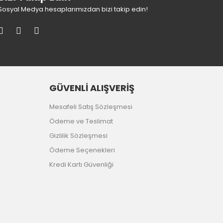
Sosyal Medya hesaplarımızdan bizi takip edin!
GÜVENLİ ALIŞVERİŞ
Mesafeli Satış Sözleşmesi
Ödeme ve Teslimat
Gizlilik Sözleşmesi
Ödeme Seçenekleri
Kredi Kartı Güvenliği