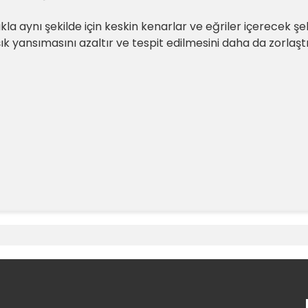
la aynı şekilde için keskin kenarlar ve eğriler içerecek şe
k yansımasını azaltır ve tespit edilmesini daha da zorlaştır
e diğer konularda yetersiz gördüğünüz noktaları öneri formunu kullanara
Bu ürüne ilk yorumu siz yapın!
Yorum Yaz