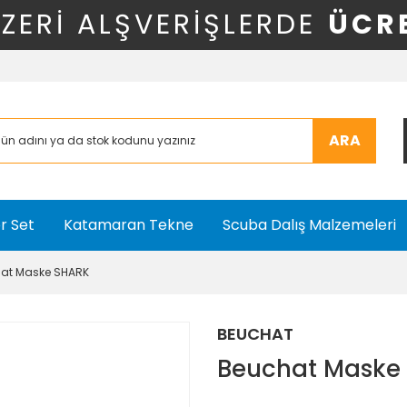
ÜZERİ ALŞVERİŞLERDE
ÜCR
ARA
r Set
Katamaran Tekne
Scuba Dalış Malzemeleri
at Maske SHARK
BEUCHAT
Beuchat Maske