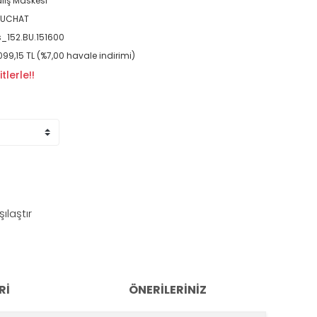
lış Maskesi
EUCHAT
_152.BU.151600
099,15 TL (%7,00 havale indirimi)
lerle!!
şılaştır
RI
ÖNERILERINIZ