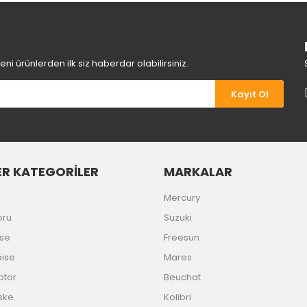
Yorum Yaz
i ürünlerden ilk siz haberdar olabilirsiniz.
Kayıt Ol
R KATEGORİLER
MARKALAR
Gönder
Mercury
oru
Suzuki
ise
Freesun
bise
Mares
Motor
Beuchat
ske
Kolibri