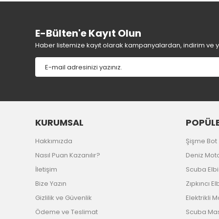
Ürün resmi kalitesiz, bozuk veya görüntülenemiyor.
Ürün açıklamasında eksik bilgiler bulunuyor.
Ürün bilgilerinde hatalar bulunuyor.
E-Bülten'e Kayıt Olun
Ürün fiyatı diğer sitelerden daha pahalı.
Haber listemize kayıt olarak kampanyalardan, indirim ve yen
Bu ürüne benzer farklı alternatifler olmalı.
KURUMSAL
POPÜLE
Hakkımızda
Şişme Bot
Nasıl Puan Kazanılır?
Deniz Mot
İletişim
Scuba Elb
Bize Yazın
Zıpkıncı El
Gizlilik ve Güvenlik
Elektrikli 
Ödeme ve Teslimat
Scuba Ma