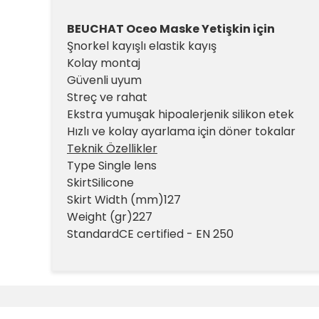
BEUCHAT Oceo Maske Yetişkin için
Şnorkel kayışlı elastik kayış
Kolay montaj
Güvenli uyum
Streç ve rahat
Ekstra yumuşak hipoalerjenik silikon etek
Hızlı ve kolay ayarlama için döner tokalar
Teknik Özellikler
Type Single lens
SkirtSilicone
Skirt Width (mm)127
Weight (gr)227
StandardCE certified - EN 250
Bu ürünün fiyat bilgisi, resim, ürün açıklamalarında v
Görüş ve önerileriniz için teşekkür ederiz.