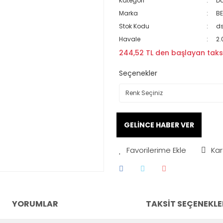
Kategori
Da
Marka
B
Stok Kodu
ds
Havale
2.
244,52 TL den başlayan taksit
Seçenekler
GELİNCE HABER VER
Kar
YORUMLAR
TAKSIT SEÇENEKLE