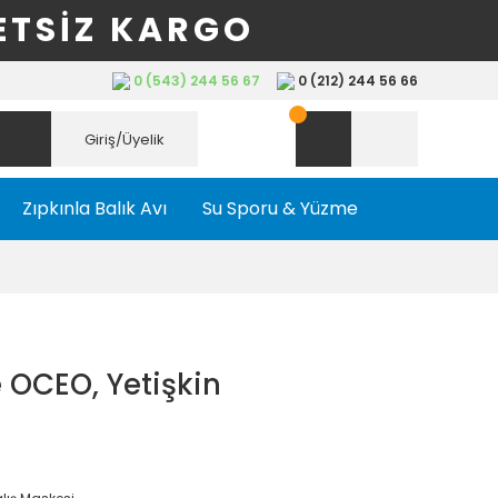
ETSİZ KARGO
0 (543) 244 56 67
0 (212) 244 56 66
Giriş/Üyelik
Zıpkınla Balık Avı
Su Sporu & Yüzme
OCEO, Yetişkin