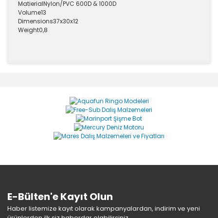
Matierial
Nylon/PVC 600D & 1000D
Volume
13
Dimensions
37x30x12
Weight
0,8
Bu ürünün fiyat bilgisi, resim, ürün açıklamalarında ve
diğer konularda yetersiz gördüğünüz noktaları öneri
Bu ürüne ilk yorumu siz yapın!
formunu kullanarak tarafımıza iletebilirsiniz.
Görüş ve önerileriniz için teşekkür ederiz.
Yorum Yaz
Ürün resmi kalitesiz, bozuk veya görüntülenemiyor.
Ürün açıklamasında eksik bilgiler bulunuyor.
Ürün bilgilerinde hatalar bulunuyor.
Ürün fiyatı diğer sitelerden daha pahalı.
Bu ürüne benzer farklı alternatifler olmalı.
E-Bülten'e Kayıt Olun
Haber listemize kayıt olarak kampanyalardan, indirim ve yeni
ürünlerden ilk siz haberdar olabilirsiniz.