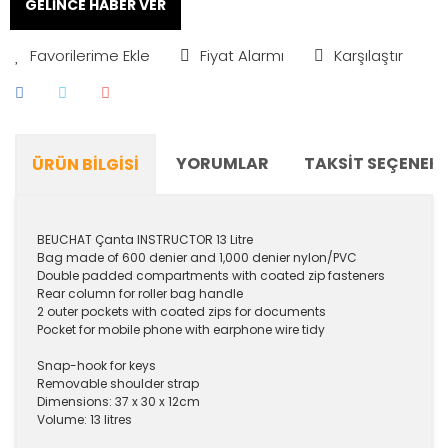
GELİNCE HABER VER
Fiyat Alarmı
Karşılaştır
YORUMLAR
TAKSIT SEÇENEKL
ÜRÜN BILGISI
BEUCHAT Çanta INSTRUCTOR 13 Litre
Bag made of 600 denier and 1,000 denier nylon/PVC
Double padded compartments with coated zip fasteners
Rear column for roller bag handle
2 outer pockets with coated zips for documents
Pocket for mobile phone with earphone wire tidy
Snap-hook for keys
Removable shoulder strap
Dimensions: 37 x 30 x 12cm
Volume: 13 litres