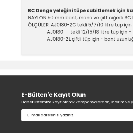
BC Denge yeleğini tüpe sabitlemek için ka
NAYLON 50 mm bant, mono ve çift ciğerli BC ler
ÖLÇÜLER: AJ0180-ZC tekli 5/7/10 litre tüp içi
AJ0180 tekli 12/15/18 litre tüp için - b
AJ0180-ZL çiftli tüp için - bant uzunlu
Bu ürünün fiyat bilgisi, resim, ürün açıklamalarında v
Görüş ve önerileriniz için teşekkür ederiz.
Ürün resmi kalitesiz, bozuk veya görüntülenemiyor.
Ürün açıklamasında eksik bilgiler bulunuyor.
Ürün bilgilerinde hatalar bulunuyor.
E-Bülten'e Kayıt Olun
Ürün fiyatı diğer sitelerden daha pahalı.
Haber listemize kayıt olarak kampanyalardan, indirim ve yen
Bu ürüne benzer farklı alternatifler olmalı.