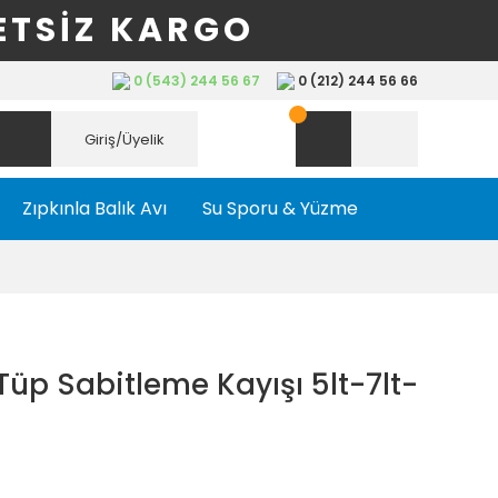
ETSİZ KARGO
0 (543) 244 56 67
0 (212) 244 56 66
Giriş/Üyelik
Zıpkınla Balık Avı
Su Sporu & Yüzme
üp Sabitleme Kayışı 5lt-7lt-