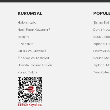
KURUMSAL
POPÜLE
Hakkımızda
Şişme Bot
Nasıl Puan Kazanılır?
Deniz Mot
İletişim
Scuba Elb
Bize Yazın
Zıpkıncı El
Gizlilik ve Güvenlik
Elektrikli 
Ödeme ve Teslimat
Scuba Ma
Havale Bildirim Formu
Zıpkıncı M
Kargo Takip
Tüm Katego