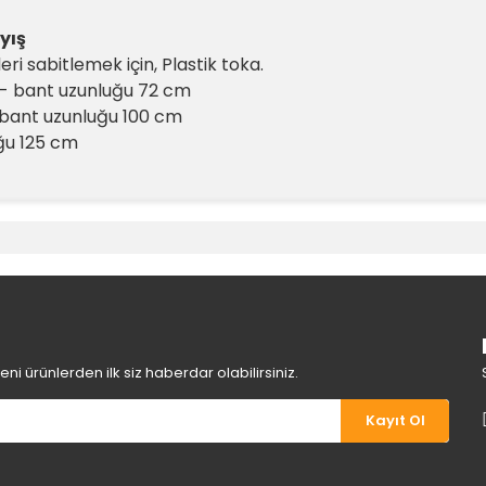
yış
i sabitlemek için, Plastik toka.
n - bant uzunluğu 72 cm
ant uzunluğu 100 cm
ğu 125 cm
e diğer konularda yetersiz gördüğünüz noktaları öneri formunu kullanara
Bu ürüne ilk yorumu siz yapın!
Yorum Yaz
i ürünlerden ilk siz haberdar olabilirsiniz.
Kayıt Ol