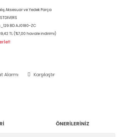
lış Aksesuar ve Yedek Parça
STDIVERS
_129.BD.AJ0180-ZC
9,42 TL (%7,00 havale indirimi)
rle!!
at Alarmı
Karşılaştır
RI
ÖNERILERINIZ