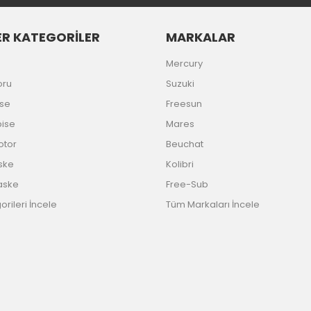
R KATEGORİLER
MARKALAR
Gönder
Mercury
oru
Suzuki
ise
Freesun
bise
Mares
Motor
Beuchat
ske
Kolibri
aske
Free-Sub
rileri İncele
Tüm Markaları İncele