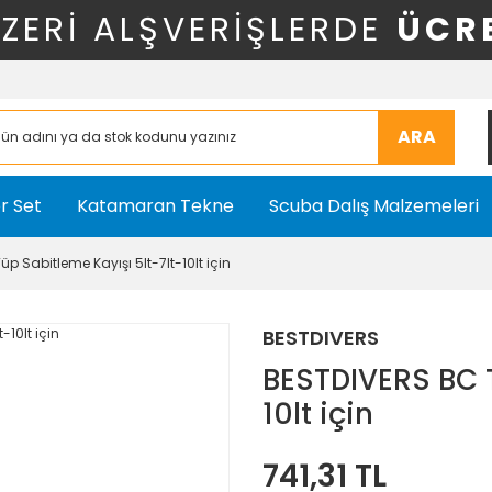
ÜZERİ ALŞVERİŞLERDE
ÜCR
ARA
r Set
Katamaran Tekne
Scuba Dalış Malzemeleri
p Sabitleme Kayışı 5lt-7lt-10lt için
BESTDIVERS
BESTDIVERS BC T
10lt için
741,31 TL