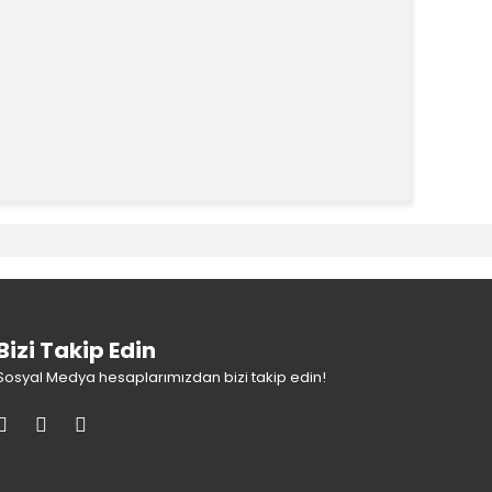
k tarafımıza iletebilirsiniz.
Bizi Takip Edin
Sosyal Medya hesaplarımızdan bizi takip edin!