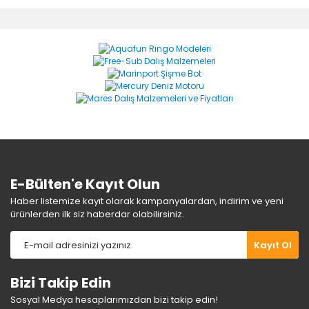
diğer konularda yetersiz gördüğünüz noktaları öneri
Bu ürüne ilk yorumu siz yapın!
formunu kullanarak tarafımıza iletebilirsiniz.
Görüş ve önerileriniz için teşekkür ederiz.
Yorum Yaz
Ürün resmi kalitesiz, bozuk veya görüntülenemiyor.
Ürün açıklamasında eksik bilgiler bulunuyor.
Ürün bilgilerinde hatalar bulunuyor.
Ürün fiyatı diğer sitelerden daha pahalı.
Bu ürüne benzer farklı alternatifler olmalı.
E-Bülten'e Kayıt Olun
Haber listemize kayıt olarak kampanyalardan, indirim ve yeni
ürünlerden ilk siz haberdar olabilirsiniz.
Gönder
Kayıt Ol
Bizi Takip Edin
Sosyal Medya hesaplarımızdan bizi takip edin!