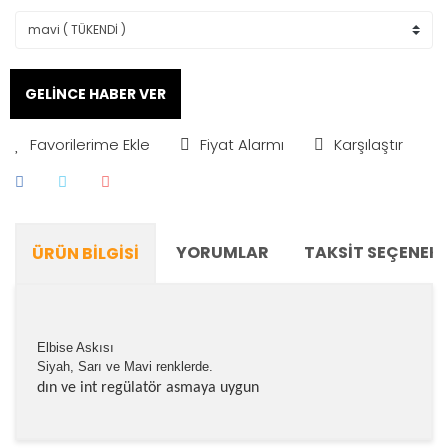
GELİNCE HABER VER
Fiyat Alarmı
Karşılaştır
YORUMLAR
TAKSIT SEÇENEKL
ÜRÜN BILGISI
Elbise Askısı
Siyah, Sarı ve Mavi renklerde.
dın ve int regülatör asmaya uygun
Bu ürünün fiyat bilgisi, resim, ürün açıklamalarında ve