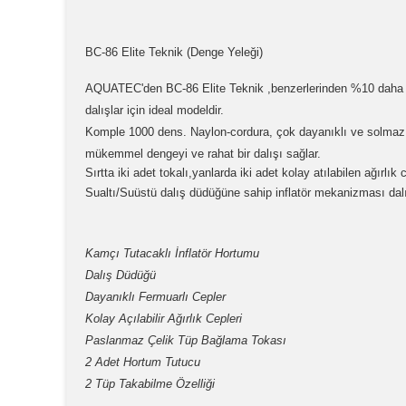
BC-86 Elite Teknik
(Denge Yeleği)
AQUATEC'den BC-86 Elite Teknik
,benzerlerinden %10 daha f
dalışlar için ideal modeldir.
Komple 1000 dens. Naylon-cordura, çok dayanıklı ve solmaz m
mükemmel dengeyi ve rahat bir dalışı sağlar.
Sırtta iki adet tokalı,yanlarda iki adet kolay atılabilen ağırlık c
Sualtı/Suüstü dalış düdüğüne sahip inflatör mekanizması dalı
Kamçı Tutacaklı İnflatör Hortumu
Dalış Düdüğü
Dayanıklı Fermuarlı Cepler
Kolay Açılabilir Ağırlık Cepleri
Paslanmaz Çelik Tüp Bağlama Tokası
2 Adet Hortum Tutucu
2 Tüp Takabilme Özelliği