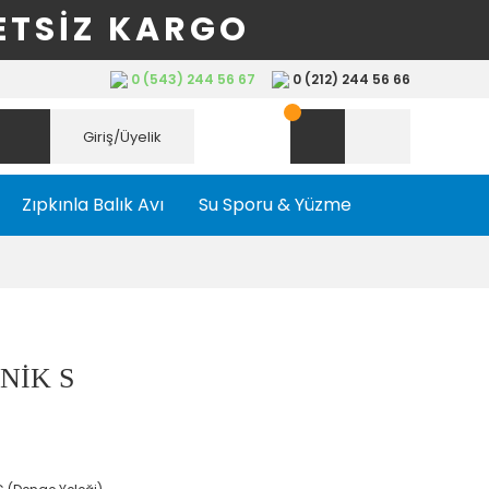
ETSİZ KARGO
0 (543) 244 56 67
0 (212) 244 56 66
Giriş/Üyelik
Zıpkınla Balık Avı
Su Sporu & Yüzme
NİK S