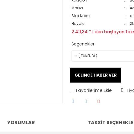
Kategori
BC
Marka
A
Stok Kodu
d
Havale
21
2.411,34 TL den başlayan taksi
Seçenekler
GELİNCE HABER VER
Fiy
YORUMLAR
TAKSIT SEÇENEKLE