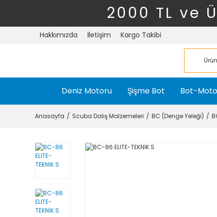
2000 TL ve 
Hakkımızda
İletişim
Kargo Takibi
Deniz Motoru
Şişme Bot
Bot-Moto
Anasayfa
Scuba Dalış Malzemeleri
BC (Denge Yeleği)
B