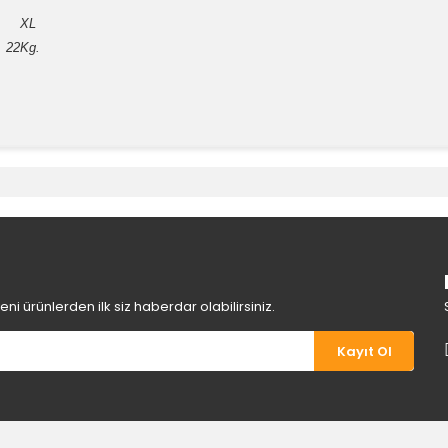
XL
 22Kg.
e diğer konularda yetersiz gördüğünüz noktaları öneri formunu kullanara
Bu ürüne ilk yorumu siz yapın!
Yorum Yaz
i ürünlerden ilk siz haberdar olabilirsiniz.
Kayıt Ol