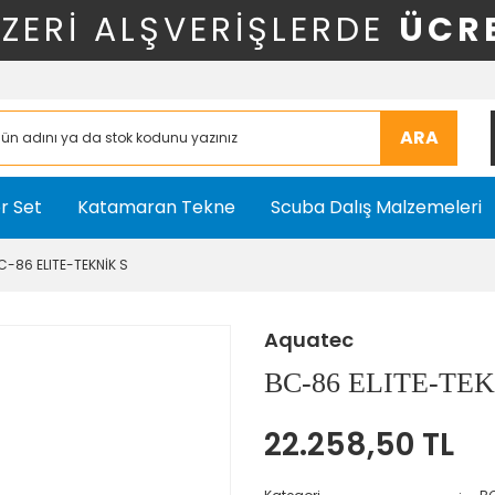
ÜZERİ ALŞVERİŞLERDE
ÜCR
ARA
r Set
Katamaran Tekne
Scuba Dalış Malzemeleri
C-86 ELITE-TEKNİK S
Aquatec
BC-86 ELITE-TEK
22.258,50 TL