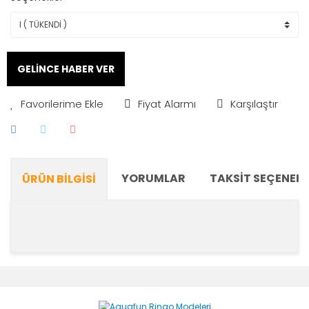
GELİNCE HABER VER
Fiyat Alarmı
Karşılaştır
YORUMLAR
TAKSIT SEÇENEKL
ÜRÜN BILGISI
Bu ürünün fiyat bilgisi, resim, ürün açıklamalarında ve
diğer konularda yetersiz gördüğünüz noktaları öneri
Bu ürüne ilk yorumu siz yapın!
formunu kullanarak tarafımıza iletebilirsiniz.
Görüş ve önerileriniz için teşekkür ederiz.