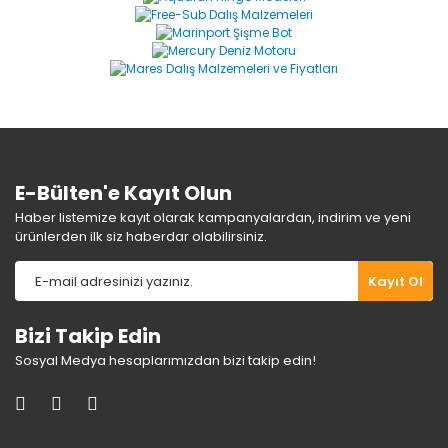
Yorum Yaz
Ürün resmi kalitesiz, bozuk veya görüntülenemiyor.
Ürün açıklamasında eksik bilgiler bulunuyor.
Ürün bilgilerinde hatalar bulunuyor.
Ürün fiyatı diğer sitelerden daha pahalı.
Bu ürüne benzer farklı alternatifler olmalı.
E-Bülten'e Kayıt Olun
Haber listemize kayıt olarak kampanyalardan, indirim ve yeni
ürünlerden ilk siz haberdar olabilirsiniz.
Gönder
Kayıt Ol
Bizi Takip Edin
Sosyal Medya hesaplarımızdan bizi takip edin!