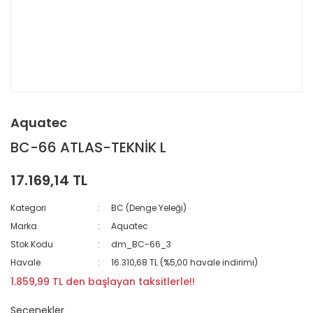
Aquatec
BC-66 ATLAS-TEKNİK L
17.169,14 TL
Kategori
BC (Denge Yeleği)
Marka
Aquatec
Stok Kodu
dm_BC-66_3
Havale
16.310,68 TL (%5,00 havale indirimi)
1.859,99 TL den başlayan taksitlerle!!
Seçenekler