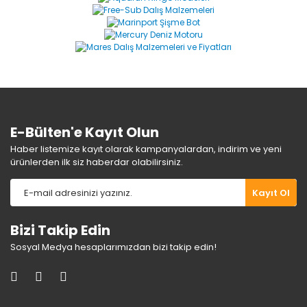
Yorum Yaz
Ürün resmi kalitesiz, bozuk veya görüntülenemiyor.
Ürün açıklamasında eksik bilgiler bulunuyor.
Ürün bilgilerinde hatalar bulunuyor.
Ürün fiyatı diğer sitelerden daha pahalı.
Bu ürüne benzer farklı alternatifler olmalı.
E-Bülten'e Kayıt Olun
Haber listemize kayıt olarak kampanyalardan, indirim ve yeni
ürünlerden ilk siz haberdar olabilirsiniz.
Gönder
Kayıt Ol
Bizi Takip Edin
Sosyal Medya hesaplarımızdan bizi takip edin!