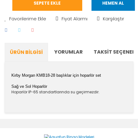
SEPETE EKLE
HEMEN AL
Fiyat Alarmı
Karşılaştır
YORUMLAR
TAKSIT SEÇENEKL
ÜRÜN BILGISI
Kirby Morgan
KMB18-28
başlıklar için hoparlör set
Sağ ve Sol Hoparlör
Hoparlör IP-65 standartlarında su geçirmezdir.
Bu ürünün fiyat bilgisi, resim, ürün açıklamalarında ve
diğer konularda yetersiz gördüğünüz noktaları öneri
Bu ürüne ilk yorumu siz yapın!
formunu kullanarak tarafımıza iletebilirsiniz.
Görüş ve önerileriniz için teşekkür ederiz.