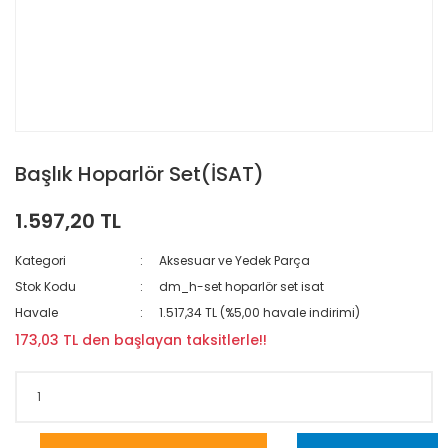
Başlık Hoparlör Set(İSAT)
1.597,20 TL
Kategori
Aksesuar ve Yedek Parça
Stok Kodu
dm_h-set hoparlör set isat
Havale
1.517,34 TL (%5,00 havale indirimi)
173,03 TL den başlayan taksitlerle!!