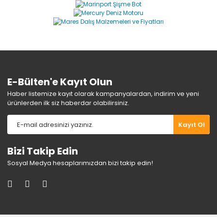
Ürün resmi kalitesiz, bozuk veya görüntülenemiyor.
Ürün açıklamasında eksik bilgiler bulunuyor.
Ürün bilgilerinde hatalar bulunuyor.
Ürün fiyatı diğer sitelerden daha pahalı.
Bu ürüne benzer farklı alternatifler olmalı.
E-Bülten'e Kayıt Olun
Haber listemize kayıt olarak kampanyalardan, indirim ve yeni
ürünlerden ilk siz haberdar olabilirsiniz.
Gönder
Kayıt Ol
Bizi Takip Edin
Sosyal Medya hesaplarımızdan bizi takip edin!