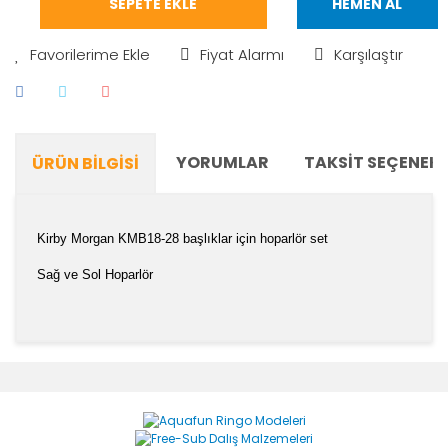
SEPETE EKLE
HEMEN AL
Fiyat Alarmı
Karşılaştır
YORUMLAR
TAKSIT SEÇENEKL
ÜRÜN BILGISI
Kirby Morgan
KMB18-28
başlıklar için hoparlör set
Sağ ve Sol Hoparlör
Bu ürünün fiyat bilgisi, resim, ürün açıklamalarında ve
diğer konularda yetersiz gördüğünüz noktaları öneri
Bu ürüne ilk yorumu siz yapın!
formunu kullanarak tarafımıza iletebilirsiniz.
Görüş ve önerileriniz için teşekkür ederiz.
Yorum Yaz