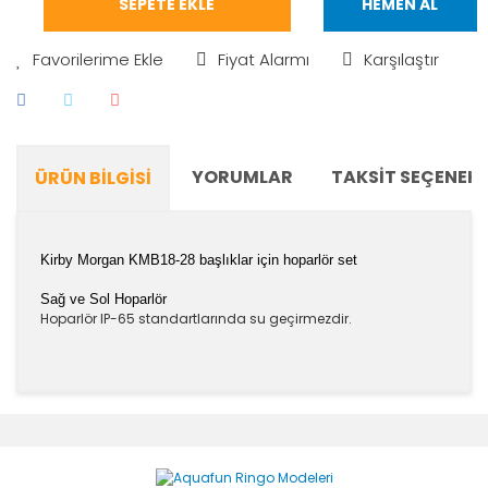
SEPETE EKLE
HEMEN AL
Fiyat Alarmı
Karşılaştır
YORUMLAR
TAKSIT SEÇENEKL
ÜRÜN BILGISI
Kirby Morgan
KMB18-28
başlıklar için hoparlör set
Sağ ve Sol Hoparlör
Hoparlör IP-65 standartlarında su geçirmezdir.
Bu ürünün fiyat bilgisi, resim, ürün açıklamalarında ve
diğer konularda yetersiz gördüğünüz noktaları öneri
Bu ürüne ilk yorumu siz yapın!
formunu kullanarak tarafımıza iletebilirsiniz.
Görüş ve önerileriniz için teşekkür ederiz.