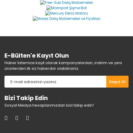
Yorum Yaz
Ürün resmi kalitesiz, bozuk veya görüntülenemiyor.
Ürün açıklamasında eksik bilgiler bulunuyor.
Ürün bilgilerinde hatalar bulunuyor.
Ürün fiyatı diğer sitelerden daha pahalı.
Bu ürüne benzer farklı alternatifler olmalı.
E-Bülten'e Kayıt Olun
Haber listemize kayıt olarak kampanyalardan, indirim ve yeni
ürünlerden ilk siz haberdar olabilirsiniz.
Gönder
Kayıt Ol
Bizi Takip Edin
Sosyal Medya hesaplarımızdan bizi takip edin!