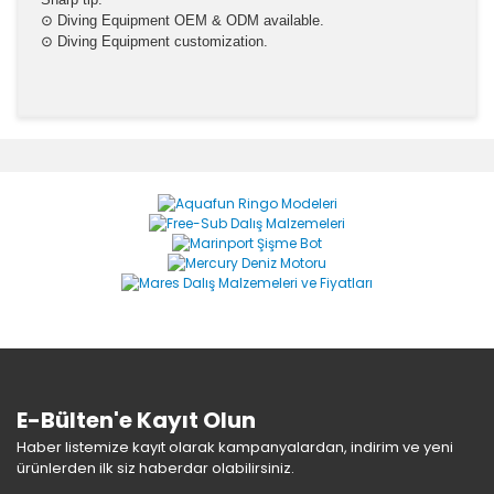
⊙ Diving Equipment OEM & ODM available.
⊙ Diving Equipment customization.
Bu ürünün fiyat bilgisi, resim, ürün açıklamalarında ve
diğer konularda yetersiz gördüğünüz noktaları öneri
Bu ürüne ilk yorumu siz yapın!
formunu kullanarak tarafımıza iletebilirsiniz.
Görüş ve önerileriniz için teşekkür ederiz.
Yorum Yaz
Ürün resmi kalitesiz, bozuk veya görüntülenemiyor.
Ürün açıklamasında eksik bilgiler bulunuyor.
Ürün bilgilerinde hatalar bulunuyor.
Ürün fiyatı diğer sitelerden daha pahalı.
Bu ürüne benzer farklı alternatifler olmalı.
E-Bülten'e Kayıt Olun
Haber listemize kayıt olarak kampanyalardan, indirim ve yeni
ürünlerden ilk siz haberdar olabilirsiniz.