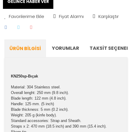
GELİNCE HABER VER
Fiyat Alarmı
Karşılaştır
YORUMLAR
TAKSIT SEÇENEKL
ÜRÜN BILGISI
KN250sp-Bıçak
Material: 304 Stainless steel.
Overall lenght: 250 mm (9.8 inch).
Blade length: 122 mm (4.8 inch).
Handle: 125 mm. (5 inch)
Blade thickness: 5 mm (0.2 inch).
Weight: 205 g (kinfe body).
Standard accessories: Strap and Sheath.
Straps x 2: 470 mm (18.5 inch) and 390 mm (15.4 inch).
Sharp tip.