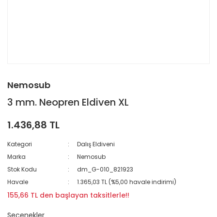
Nemosub
3 mm. Neopren Eldiven XL
1.436,88 TL
Kategori
Dalış Eldiveni
Marka
Nemosub
Stok Kodu
dm_G-010_821923
Havale
1.365,03 TL (%5,00 havale indirimi)
155,66 TL den başlayan taksitlerle!!
Seçenekler