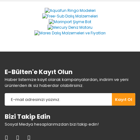
Görüş ve önerileriniz için teşekkür ederiz.
Yorum Yaz
Ürün resmi kalitesiz, bozuk veya görüntülenemiyor.
Ürün açıklamasında eksik bilgiler bulunuyor.
Ürün bilgilerinde hatalar bulunuyor.
Ürün fiyatı diğer sitelerden daha pahalı.
Bu ürüne benzer farklı alternatifler olmalı.
E-Bülten'e Kayıt Olun
Haber listemize kayıt olarak kampanyalardan, indirim ve yeni
ürünlerden ilk siz haberdar olabilirsiniz.
Gönder
Kayıt Ol
Bizi Takip Edin
Sosyal Medya hesaplarımızdan bizi takip edin!