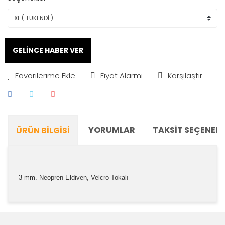
GELİNCE HABER VER
Fiyat Alarmı
Karşılaştır
YORUMLAR
TAKSIT SEÇENEKL
ÜRÜN BILGISI
3 mm. Neopren Eldiven, Velcro Tokalı
Bu ürünün fiyat bilgisi, resim, ürün açıklamalarında ve
diğer konularda yetersiz gördüğünüz noktaları öneri
Bu ürüne ilk yorumu siz yapın!
formunu kullanarak tarafımıza iletebilirsiniz.