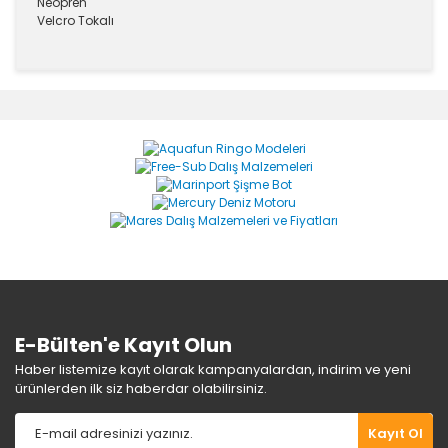
Neopren
Velcro Tokalı
Bu ürünün fiyat bilgisi, resim, ürün açıklamalarında ve
diğer konularda yetersiz gördüğünüz noktaları öneri
Bu ürüne ilk yorumu siz yapın!
formunu kullanarak tarafımıza iletebilirsiniz.
Görüş ve önerileriniz için teşekkür ederiz.
Yorum Yaz
Ürün resmi kalitesiz, bozuk veya görüntülenemiyor.
Ürün açıklamasında eksik bilgiler bulunuyor.
Ürün bilgilerinde hatalar bulunuyor.
Ürün fiyatı diğer sitelerden daha pahalı.
Bu ürüne benzer farklı alternatifler olmalı.
E-Bülten'e Kayıt Olun
Haber listemize kayıt olarak kampanyalardan, indirim ve yeni
ürünlerden ilk siz haberdar olabilirsiniz.
Gönder
Kayıt Ol