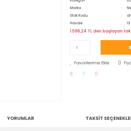
Kategori
Da
Marka
N
Stok Kodu
dm
Havale
13
1.596,24 TL den başlayan taks
S
Fiy
YORUMLAR
TAKSIT SEÇENEKLE