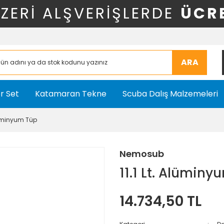
ÜZERİ ALŞVERİŞLERDE
ÜCR
ARA
r Set
Katamaran Tekne
Scuba Dalış Malzemeleri
Alüminyum Tüp
Nemosub
11.1 Lt. Alümin
14.734,50 TL