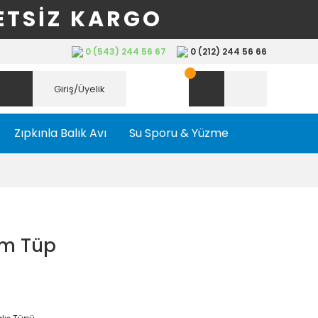
ETSİZ KARGO
0 (543) 244 56 67
0 (212) 244 56 66
Giriş/Üyelik
Zıpkınla Balık Avı
Su Sporu & Yüzme
yum Tüp