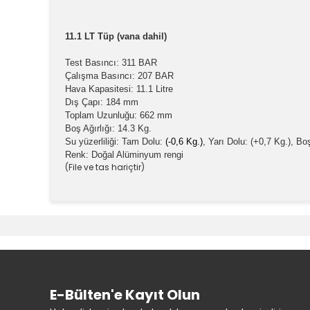
11.1 LT Tüp (vana dahil)
Test Basıncı: 311 BAR
Çalışma Basıncı: 207 BAR
Hava Kapasitesi: 11.1 Litre
Dış Çapı: 184 mm
Toplam Uzunluğu: 662 mm
Boş Ağırlığı: 14.3 Kg.
Su yüzerliliği: Tam Dolu:
(-0,6 Kg
.)
, Yarı Dolu: (+0,7 Kg.), Bo
Renk: Doğal Alüminyum rengi
(File ve tas hariçtir)
Bu ürünün fiyat bilgisi, resim, ürün açıklamalarında v
Görüş ve önerileriniz için teşekkür ederiz.
Ürün resmi kalitesiz, bozuk veya görüntülenemiyor.
Ürün açıklamasında eksik bilgiler bulunuyor.
Ürün bilgilerinde hatalar bulunuyor.
E-Bülten'e Kayıt Olun
Ürün fiyatı diğer sitelerden daha pahalı.