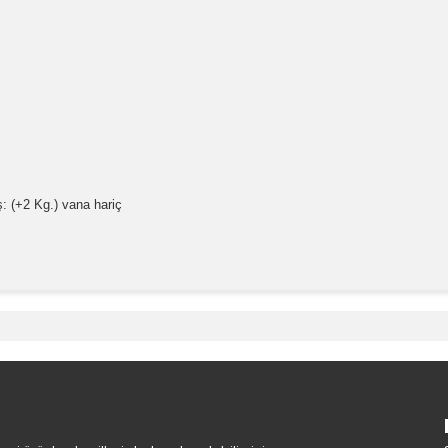
ş: (+2 Kg.) vana hariç
e diğer konularda yetersiz gördüğünüz noktaları öneri formunu kullanara
Bu ürüne ilk yorumu siz yapın!
Yorum Yaz