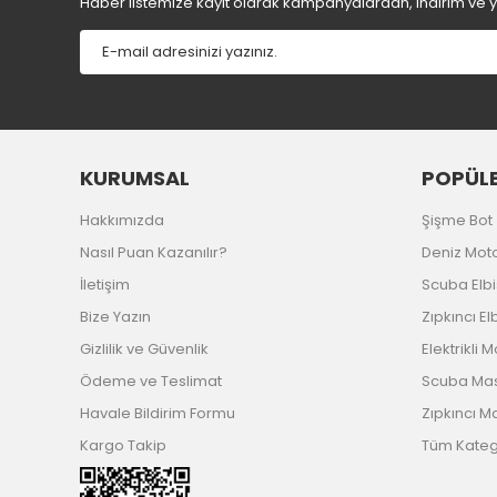
Haber listemize kayıt olarak kampanyalardan, indirim ve yen
Bu ürüne benzer farklı alternatifler olmalı.
KURUMSAL
POPÜLE
Hakkımızda
Şişme Bot
Nasıl Puan Kazanılır?
Deniz Mot
İletişim
Scuba Elb
Bize Yazın
Zıpkıncı El
Gizlilik ve Güvenlik
Elektrikli 
Ödeme ve Teslimat
Scuba Ma
Havale Bildirim Formu
Zıpkıncı M
Kargo Takip
Tüm Katego