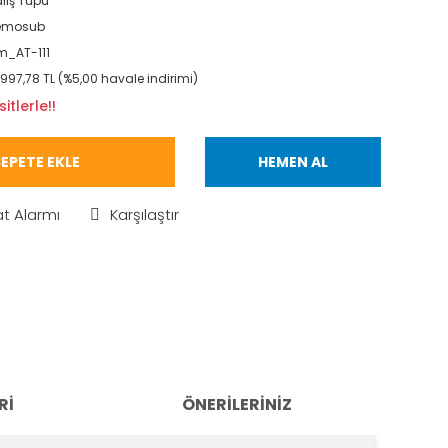
lış Tüpü
emosub
_AT-111
.997,78 TL (%5,00 havale indirimi)
itlerle!!
EPETE EKLE
HEMEN AL
at Alarmı
Karşılaştır
RI
ÖNERILERINIZ