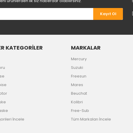
i ürünlerden ilk siz haberdar olabilirsiniz.
Kayıt Ol
R KATEGORİLER
MARKALAR
Gönder
Mercury
oru
Suzuki
ise
Freesun
bise
Mares
Motor
Beuchat
ske
Kolibri
aske
Free-Sub
rileri İncele
Tüm Markaları İncele